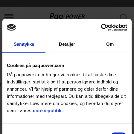
Kunne ikke hente data. Prøv venligst at opfriske siden.
Home
/
Error
Samtykke
Detaljer
Om
404
Cookies på paqpower.com
Page was not found.
På paqpower.com bruger vi cookies til at huske dine
indstillinger, statistik og til at personliggøre indhold og
Error
annoncer. Vi får hjælp af partnere og deler derfor dine
informationer med tredjepart. Du kan altid tilbagekalde dit
samtykke. Læs mere om cookies, og hvordan du styrer
dem i vores
cookiepolitik
.
Samtykkevalg