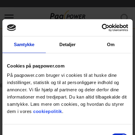
Kunne ikke hente data. Prøv venligst at opfriske siden.
Home
/
Error
Samtykke
Detaljer
Om
404
Cookies på paqpower.com
Page was not found.
På paqpower.com bruger vi cookies til at huske dine
indstillinger, statistik og til at personliggøre indhold og
Error
annoncer. Vi får hjælp af partnere og deler derfor dine
informationer med tredjepart. Du kan altid tilbagekalde dit
samtykke. Læs mere om cookies, og hvordan du styrer
dem i vores
cookiepolitik
.
Samtykkevalg