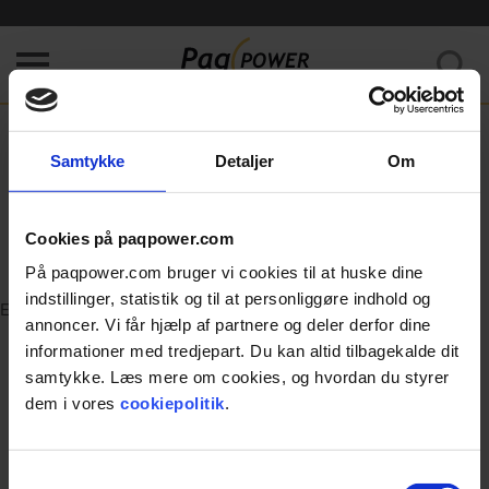
Kunne ikke hente data. Prøv venligst at opfriske siden.
Home
/
Error
Samtykke
Detaljer
Om
404
Cookies på paqpower.com
Page was not found.
På paqpower.com bruger vi cookies til at huske dine
indstillinger, statistik og til at personliggøre indhold og
Error
annoncer. Vi får hjælp af partnere og deler derfor dine
informationer med tredjepart. Du kan altid tilbagekalde dit
samtykke. Læs mere om cookies, og hvordan du styrer
dem i vores
cookiepolitik
.
Samtykkevalg