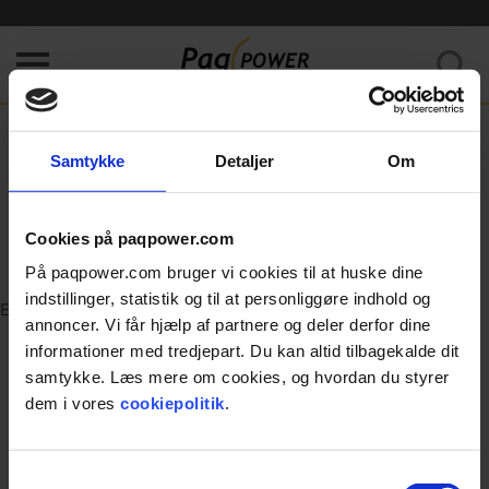
Kunne ikke hente data. Prøv venligst at opfriske siden.
Home
/
Error
Samtykke
Detaljer
Om
404
Cookies på paqpower.com
Page was not found.
På paqpower.com bruger vi cookies til at huske dine
indstillinger, statistik og til at personliggøre indhold og
Error
annoncer. Vi får hjælp af partnere og deler derfor dine
informationer med tredjepart. Du kan altid tilbagekalde dit
samtykke. Læs mere om cookies, og hvordan du styrer
dem i vores
cookiepolitik
.
Samtykkevalg