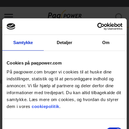
Kunne ikke hente data. Prøv venligst at opfriske siden.
Home
/
Error
Samtykke
Detaljer
Om
404
Cookies på paqpower.com
Page was not found.
På paqpower.com bruger vi cookies til at huske dine
indstillinger, statistik og til at personliggøre indhold og
Error
annoncer. Vi får hjælp af partnere og deler derfor dine
informationer med tredjepart. Du kan altid tilbagekalde dit
samtykke. Læs mere om cookies, og hvordan du styrer
dem i vores
cookiepolitik
.
Samtykkevalg