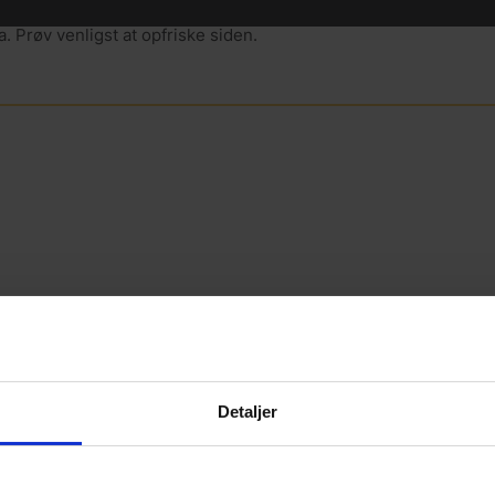
. Prøv venligst at opfriske siden.
Detaljer