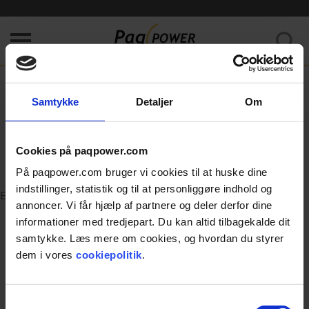
Kunne ikke hente data. Prøv venligst at opfriske siden.
Home
/
Error
Samtykke
Detaljer
Om
404
Cookies på paqpower.com
Page was not found.
På paqpower.com bruger vi cookies til at huske dine
indstillinger, statistik og til at personliggøre indhold og
Error
annoncer. Vi får hjælp af partnere og deler derfor dine
informationer med tredjepart. Du kan altid tilbagekalde dit
samtykke. Læs mere om cookies, og hvordan du styrer
dem i vores
cookiepolitik
.
Samtykkevalg